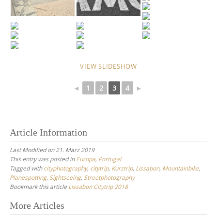
VIEW SLIDESHOW
◄
1
2
3
4
►
Article Information
Last Modified on 21. März 2019
This entry was posted in
Europa
,
Portugal
Tagged with
cityphotography
,
citytrip
,
Kurztrip
,
Lissabon
,
Mountainbike
,
Planespotting
,
Sightseeing
,
Streetphotography
Bookmark this article
Lissabon Citytrip 2018
Post
More Articles