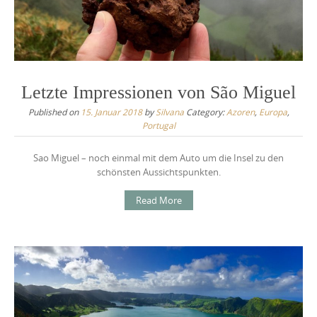
Letzte Impressionen von São Miguel
Published on
15. Januar 2018
by
Silvana
Category:
Azoren
,
Europa
,
Portugal
Sao Miguel – noch einmal mit dem Auto um die Insel zu den
schönsten Aussichtspunkten.
Read More