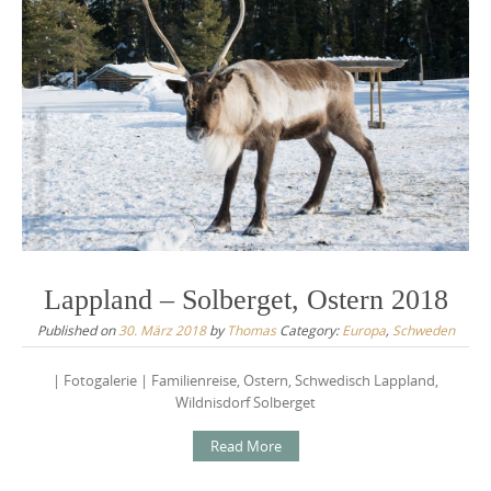
Lappland – Solberget, Ostern 2018
Published on
30. März 2018
by
Thomas
Category:
Europa
,
Schweden
| Fotogalerie | Familienreise, Ostern, Schwedisch Lappland,
Wildnisdorf Solberget
Read More