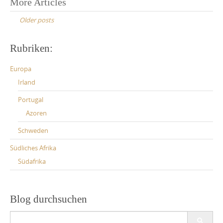
Posts
More Articles
navigation
Older posts
Rubriken:
Europa
Irland
Portugal
Azoren
Schweden
Südliches Afrika
Südafrika
Blog durchsuchen
Search