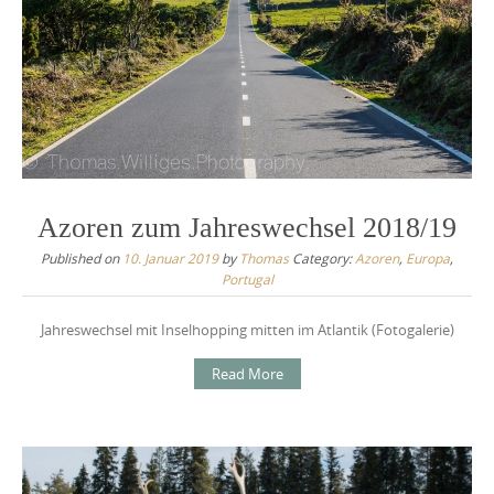
Azoren zum Jahreswechsel 2018/19
Published on
10. Januar 2019
by
Thomas
Category:
Azoren
,
Europa
,
Portugal
Jahreswechsel mit Inselhopping mitten im Atlantik (Fotogalerie)
Read More