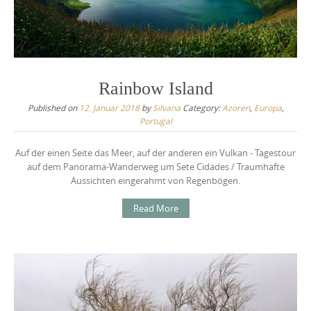
Rainbow Island
Published on
12. Januar 2018
by
Silvana
Category:
Azoren
,
Europa
,
Portugal
Auf der einen Seite das Meer, auf der anderen ein Vulkan - Tagestour
auf dem Panorama-Wanderweg um Sete Cidades / Traumhafte
Aussichten eingerahmt von Regenbögen.
Read More