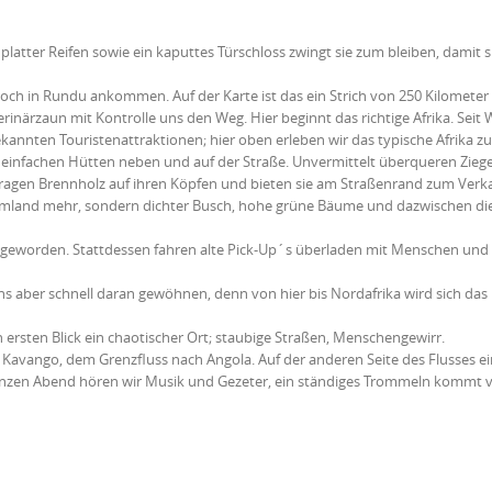
latter Reifen sowie ein kaputtes Türschloss zwingt sie zum bleiben, damit s
noch in Rundu ankommen. Auf der Karte ist das ein Strich von 250 Kilometer
erinärzaun mit Kontrolle uns den Weg. Hier beginnt das richtige Afrika. Sei
annten Touristenattraktionen; hier oben erleben wir das typische Afrika z
n einfachen Hütten neben und auf der Straße. Unvermittelt überqueren Zieg
n tragen Brennholz auf ihren Köpfen und bieten sie am Straßenrand zum Verka
armland mehr, sondern dichter Busch, hohe grüne Bäume und dazwischen di
er geworden. Stattdessen fahren alte Pick-Up´s überladen mit Menschen und
s aber schnell daran gewöhnen, denn von hier bis Nordafrika wird sich das 
ersten Blick ein chaotischer Ort; staubige Straßen, Menschengewirr.
avango, dem Grenzfluss nach Angola. Auf der anderen Seite des Flusses ei
 ganzen Abend hören wir Musik und Gezeter, ein ständiges Trommeln kommt