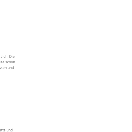
lich. Die
ute schon
issen und
ette und