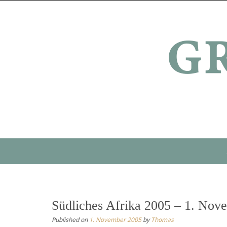
Skip
to
content
Skip
to
content
Südliches Afrika 2005 – 1. No
Published on
1. November 2005
by
Thomas