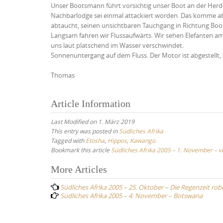
Unser Bootsmann führt vorsichtig unser Boot an der Herde 
Nachbarlodge sei einmal attackiert worden. Das komme aber
abtaucht, seinen unsichtbaren Tauchgang in Richtung Boo
Langsam fahren wir Flussaufwärts. Wir sehen Elefanten am 
uns laut platschend im Wasser verschwindet.
Sonnenuntergang auf dem Fluss. Der Motor ist abgestellt, f
Thomas
Article Information
Last Modified on 1. März 2019
This entry was posted in
Südliches Afrika
Tagged with
Etosha
,
Hippos
,
Kawango
Bookmark this article
Südliches Afrika 2005 – 1. November –
Post
More Articles
navigation
Südliches Afrika 2005 – 25. Oktober – Die Regenzeit ro
Südliches Afrika 2005 – 4. November – Botswana