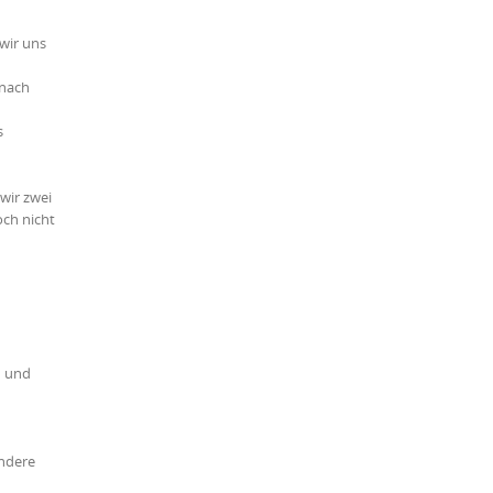
wir uns
 nach
s
wir zwei
och nicht
d und
andere