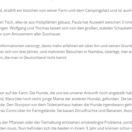
d, erzählt ein bisschen von seiner Farm und dem Campingplatz und ist auc
ten Tisch, alles ist aus Holzpfählen gebaut, Paula hat Auswahl zwischen 3 rich
ängen. Wolfgang und Thomas lassen sich von den großen, stabilen Schaukeln
hr zum Amusement aller Zuschauer.
Informationen versorgt, desto mehr erfahren wir über ihn und seinen Grund
er sich vor drei Jahren, und mehreren Besuchen in Namibia, überlegt, hier e
len, die man in Deutschland nicht kennt.
 wir auf der Farm. Die Hunde, die uns bei unserer Ankunft noch angebellt ha
hund, Klara (die noch recht junge Mama der anderen Hunde), gefunden. Die b
nde. Den Skorpion vor dem Toilettenhaus haben die Hunde irgendwann gefr
Frau Conni über ihr Farmgelände. Sie bauen Zitrusfrüchte und Bananen, Avo
au der Pflanzen oder der Tierhaltung entstehen ortsbedingte Probleme, son
den muss. Nun befinden sich die beiden in ihrem 3. Jahr und können schon 