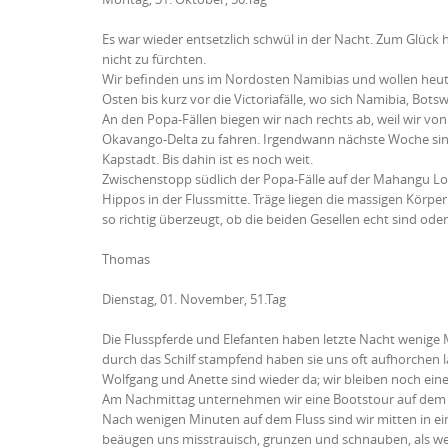
Es war wieder entsetzlich schwül in der Nacht. Zum Glück 
nicht zu fürchten.
Wir befinden uns im Nordosten Namibias und wollen heute i
Osten bis kurz vor die Victoriafälle, wo sich Namibia, Bo
An den Popa-Fällen biegen wir nach rechts ab, weil wir v
Okavango-Delta zu fahren. Irgendwann nächste Woche sind
Kapstadt. Bis dahin ist es noch weit.
Zwischenstopp südlich der Popa-Fälle auf der Mahangu Lo
Hippos in der Flussmitte. Träge liegen die massigen Körper
so richtig überzeugt, ob die beiden Gesellen echt sind oder 
Thomas
Dienstag, 01. November, 51.Tag
Die Flusspferde und Elefanten haben letzte Nacht wenige
durch das Schilf stampfend haben sie uns oft aufhorchen 
Wolfgang und Anette sind wieder da; wir bleiben noch eine
Am Nachmittag unternehmen wir eine Bootstour auf dem F
Nach wenigen Minuten auf dem Fluss sind wir mitten in ei
beäugen uns misstrauisch, grunzen und schnauben, als wen