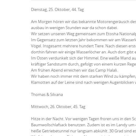
Dienstag, 25. Oktober, 44. Tag
Am Morgen hören wir das bekannte Motorengeräusch des alt
ausbau in wenigen Stunden war da schon dabei.
Wir setzen unseren Weg gemeinsam zum Etosha Nationalpa
Im Gegensatz zum letzten Jahr bekommen wir am Wasserloc
Vögel. Insgesamt mehrere hundert Tiere. Nach diesen erste
dorthin fahren wir einige Wasserlöcher an. Auch dort gibt 
Im Osten verdunkelt sich der Himmel. Eine weiße Wand au
kräftiger Sandsturm durch, gefolgt von einem kurzen Reg
Am frühen Abend erreichen wir das Camp Halali.
Wir haben noch immer mit dem starken Wind zu kämpfen, d
Klamotten auf der Leine sind nach wenigen Augenblicken v
Thomas & Silvana
Mittwoch, 26. Oktober, 45. Tag
Hitze in der Nacht. Vor wenigen Tagen froren uns in den Sch
Baumwollschlafsack benutzen. Zudem ist es im Landy um 
heiße Getriebetunnel nur langsam abkühlt. 30 Grad sind e