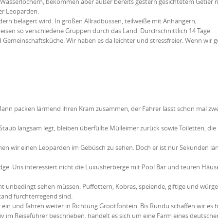
 Wasserlöchern, bekommen aber außer bereits gestern gesichtetem Getier n
er Leoparden.
rn belagert wird. In großen Allradbussen, teilweiße mit Anhängern,
eisen so verschiedene Gruppen durch das Land. Durchschnittlich 14 Tage
d Gemeinschaftsküche. Wir haben es da leichter und stressfreier. Wenn wir 
 Mann packen lärmend ihren Kram zusammen, der Fahrer lässt schon mal zwe
aub langsam legt, bleiben überfüllte Mülleimer zurück sowie Toiletten, di
n wir einen Leoparden im Gebüsch zu sehen. Doch er ist nur Sekunden la
e. Uns interessiert nicht die Luxusherberge mit Pool Bar und teuren Häus
icht unbedingt sehen müssen: Puffottern, Kobras, speiende, giftige und würg
tand furchterregend sind.
ein und fahren weiter in Richtung Grootfontein. Bis Rundu schaffen wir es 
iv im Reiseführer beschrieben, handelt es sich um eine Farm eines deutsche