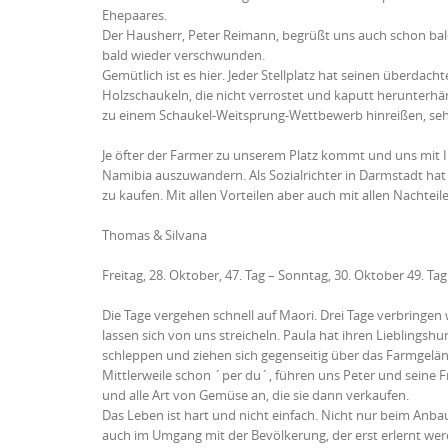
Ehepaares.
Der Hausherr, Peter Reimann, begrüßt uns auch schon bal
bald wieder verschwunden.
Gemütlich ist es hier. Jeder Stellplatz hat seinen überdach
Holzschaukeln, die nicht verrostet und kaputt herunterh
zu einem Schaukel-Weitsprung-Wettbewerb hinreißen, se
Je öfter der Farmer zu unserem Platz kommt und uns mit 
Namibia auszuwandern. Als Sozialrichter in Darmstadt hat 
zu kaufen. Mit allen Vorteilen aber auch mit allen Nachtei
Thomas & Silvana
Freitag, 28. Oktober, 47. Tag – Sonntag, 30. Oktober 49. Tag
Die Tage vergehen schnell auf Maori. Drei Tage verbringen
lassen sich von uns streicheln. Paula hat ihren Lieblings
schleppen und ziehen sich gegenseitig über das Farmgelä
Mittlerweile schon ´per du´, führen uns Peter und seine 
und alle Art von Gemüse an, die sie dann verkaufen.
Das Leben ist hart und nicht einfach. Nicht nur beim Anb
auch im Umgang mit der Bevölkerung, der erst erlernt wer