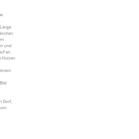
ie
 Länge.
t Wochen
um
en und
uf an.
e Hütten
 ihrem
Bild
n Dorf,
 vom