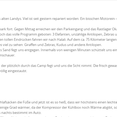
en Landys. Viel ist seit gestern repariert worden. Ein bisschen Motorein-
rk fort. Gegen Mittag erreichen wir den Parkeingang und das Rastlager Ok
h das volle Programm geboten: 3 Elefanten, unzählige Antilopen, Zebras 
n tollen Eindrücken fahren wir nach Halali. Auf dem ca. 75 Kilometer lange
es viel zu sehen: Giraffen und Zebras, Kudus und andere Antilopen.
s Sand fegt uns entgegen. Innerhalb von wenigen Minuten schüttelt uns ei
enschauer.
er plötzlich durch das Camp fegt und uns die Sicht nimmt. Die frisch gew
öllig eingestaubt.
lafsäcken die Füße und jetzt ist es so heiß, dass wir höchstens einen leicht
einige Grad wärmer, da der Kompressor der Kühlbox noch Wärme abgibt, s
s nachts bestimmt im Auto.