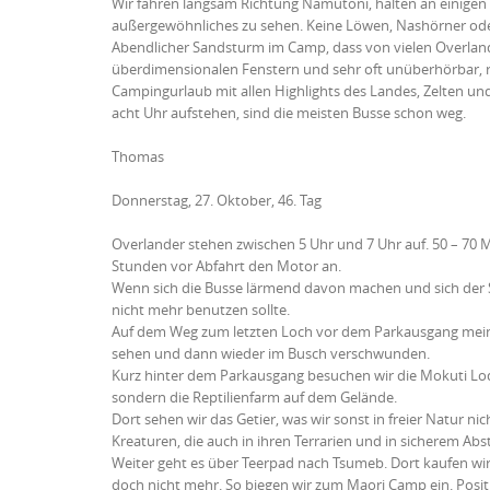
Wir fahren langsam Richtung Namutoni, halten an einigen
außergewöhnliches zu sehen. Keine Löwen, Nashörner od
Abendlicher Sandsturm im Camp, dass von vielen Overlande
überdimensionalen Fenstern und sehr oft unüberhörbar, r
Campingurlaub mit allen Highlights des Landes, Zelten un
acht Uhr aufstehen, sind die meisten Busse schon weg.
Thomas
Donnerstag, 27. Oktober, 46. Tag
Overlander stehen zwischen 5 Uhr und 7 Uhr auf. 50 – 70
Stunden vor Abfahrt den Motor an.
Wenn sich die Busse lärmend davon machen und sich der St
nicht mehr benutzen sollte.
Auf dem Weg zum letzten Loch vor dem Parkausgang meine
sehen und dann wieder im Busch verschwunden.
Kurz hinter dem Parkausgang besuchen wir die Mokuti Lodg
sondern die Reptilienfarm auf dem Gelände.
Dort sehen wir das Getier, was wir sonst in freier Natur n
Kreaturen, die auch in ihren Terrarien und in sicherem Abs
Weiter geht es über Teerpad nach Tsumeb. Dort kaufen wir 
doch nicht mehr. So biegen wir zum Maori Camp ein. Posit