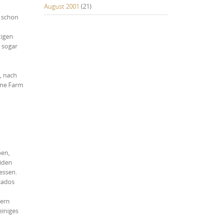
August 2001
(21)
h schon
tigen
 sogar
, nach
ine Farm
ben,
eiden
essen.
cados
dern
einiges