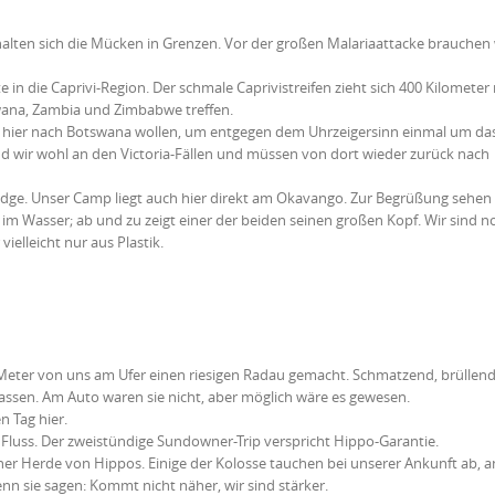
halten sich die Mücken in Grenzen. Vor der großen Malariaattacke brauchen 
n die Caprivi-Region. Der schmale Caprivistreifen zieht sich 400 Kilometer
tswana, Zambia und Zimbabwe treffen.
on hier nach Botswana wollen, um entgegen dem Uhrzeigersinn einmal um da
 wir wohl an den Victoria-Fällen und müssen von dort wieder zurück nach
dge. Unser Camp liegt auch hier direkt am Okavango. Zur Begrüßung sehen 
 im Wasser; ab und zu zeigt einer der beiden seinen großen Kopf. Wir sind n
vielleicht nur aus Plastik.
 Meter von uns am Ufer einen riesigen Radau gemacht. Schmatzend, brüllen
lassen. Am Auto waren sie nicht, aber möglich wäre es gewesen.
n Tag hier.
luss. Der zweistündige Sundowner-Trip verspricht Hippo-Garantie.
ner Herde von Hippos. Einige der Kolosse tauchen bei unserer Ankunft ab, 
n sie sagen: Kommt nicht näher, wir sind stärker.