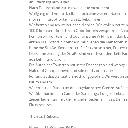
an Erfahrung aufweisen.
Nach Deutschland zurück wollen sie nicht mehr.
Wolfgang und Anette bleiben noch eine weitere Nacht. Ein p
morgen in Grootfontein Ersatz bekommen.
Wir fahren endlich weiter nach Norden. Wir wollen heute 
100 Kilometer nördlich von Grootfontein versperrt ein Vet
kennen wir nur Farmland oder einsame Wildnis mit den bek
ersten Mal. Sofort hinter dem Zaun leben die Menschen i
Kühe die Straße. Kinder rollen Reifen vor sich her, Fraue
Die Zäune entlang der Straße sind verschwunden, kein F
aus Lehm und Stroh.
Die Autos der Touristen mit ihren Dachzelten sind wenig
Hab und Gut qualmend und stinkend vor uns her.
Für uns ist diese Situation noch ungewohnt. Wir werden un
kaum ändern.
Wir erreichen Rundu an der angolanischen Grenze. Auf den 
Wir übernachten im Camp der Sarasungu Lodge direkt am K
Ziegen laufen umher, kleine Kinder baden im Fluss. Den
Fluss herüber.
Thomas & Silvana
Montag, 31. Oktober, 50.Tag