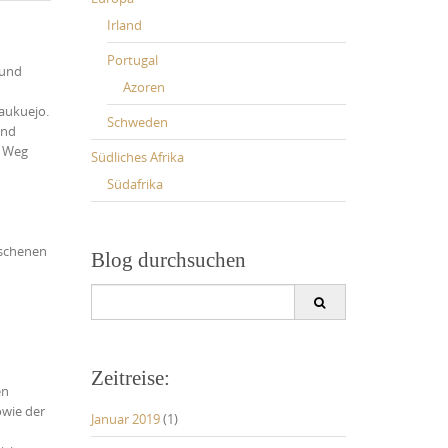
Irland
Portugal
 und
Azoren
aukuejo.
Schweden
und
n Weg
Südliches Afrika
Südafrika
n
aschenen
Blog durchsuchen
Search
for:
Zeitreise:
en
owie der
Januar 2019
(1)