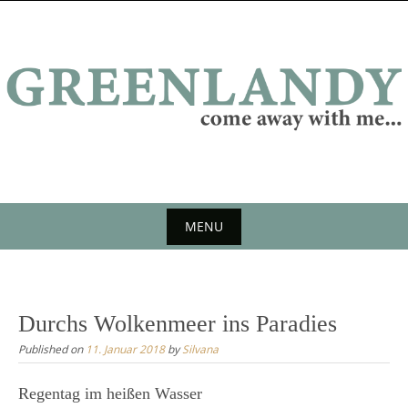
Skip
to
content
MENU
Skip
to
content
Durchs Wolkenmeer ins Paradies
Published on
11. Januar 2018
by
Silvana
Regentag im heißen Wasser