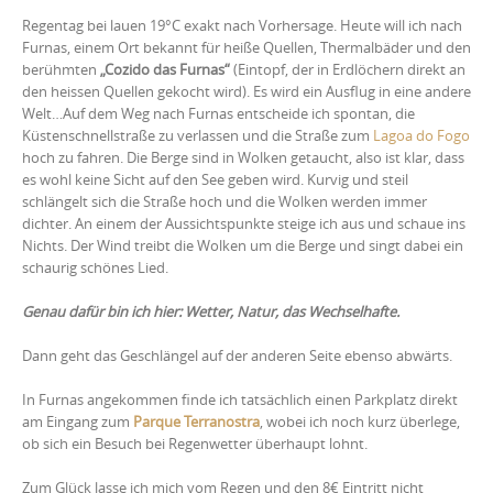
Regentag bei lauen 19°C exakt nach Vorhersage. Heute will ich nach
Furnas, einem Ort bekannt für heiße Quellen, Thermalbäder und den
berühmten
„Cozido das Furnas“
(Eintopf, der in Erdlöchern direkt an
den heissen Quellen gekocht wird). Es wird ein Ausflug in eine andere
Welt…
Auf dem Weg nach Furnas entscheide ich spontan, die
Küstenschnellstraße zu verlassen und die Straße zum
Lagoa do Fogo
hoch zu fahren. Die Berge sind in Wolken getaucht, also ist klar, dass
es wohl keine Sicht auf den See geben wird. Kurvig und steil
schlängelt sich die Straße hoch und die Wolken werden immer
dichter. An einem der Aussichtspunkte steige ich aus und schaue ins
Nichts. Der Wind treibt die Wolken um die Berge und singt dabei ein
schaurig schönes Lied.
Genau dafür bin ich hier: Wetter, Natur, das Wechselhafte.
Dann geht das Geschlängel auf der anderen Seite ebenso abwärts.
In Furnas angekommen finde ich tatsächlich einen Parkplatz direkt
am Eingang zum
Parque Terranostra
, wobei ich noch kurz überlege,
ob sich ein Besuch bei Regenwetter überhaupt lohnt.
Zum Glück lasse ich mich vom Regen und den 8€ Eintritt nicht