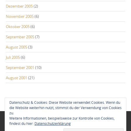
Dezember 2005
(2)
November 2005
(6)
Oktober 2005
(6)
September 2005
(7)
August 2005
(3)
Juli 2005
(6)
September 2001
(10)
August 2001
(21)
Datenschutz & Cookies: Diese Website verwendet Cookies. Wenn du
die Website weiterhin nutzt, stimmst du der Verwendung von Cookies
zu.
Weitere Informationen, beispielsweise zur Kontrolle von Cookies,
Neu im Blog:
findest du hier:
Datenschutzerklärung
Azoren zum Jahreswechsel 2018/19
10. Januar 2019
Lappland – Solberget,
Ostern 2018
30. März 2018
Lissabon Citytrip 2018
24. Februar 2018