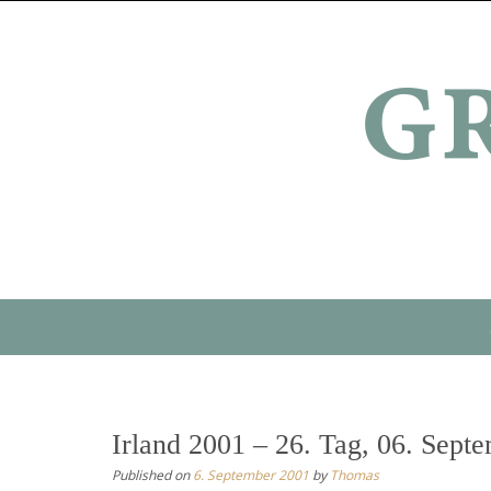
Skip
to
content
Skip
to
content
Irland 2001 – 26. Tag, 06. Sep
Published on
6. September 2001
by
Thomas