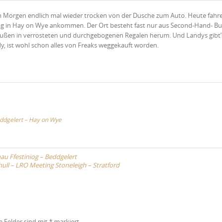
m Morgen endlich mal wieder trocken von der Dusche zum Auto. Heute fahre
ag in Hay on Wye ankommen. Der Ort besteht fast nur aus Second-Hand- Bu
außen in verrosteten und durchgebogenen Regalen herum. Und Landys gibt’s
y, ist wohl schon alles von Freaks weggekauft worden.
eddgelert – Hay on Wye
nau Ffestiniog – Beddgelert
hull – LRO Meeting Stoneleigh – Stratford
e Felder sind mit
*
markiert