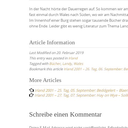
In der Nacht hörte der Dauerregen auf. So kommen wir a
fast einmal durch Wales nach Süden, wo wir am Nachmitt
Im Innenhof einer Burg stehen sogar tausende Bücher dr
ohne Ende. Leider gibt es wenig Literatur zum Thema Land
Article Information
Last Modified on 20. Februar 2019
This entry was posted in
Irland
Tagged with
Bücher
,
Landy
,
Wales
Bookmark this article
Irland 2001 – 26. Tag, 06. September: B
Post
More Articles
navigation
Irland 2001 – 25. Tag, 05. September: Beddgelert – Blae
Irland 2001 – 27. Tag, 07. September: Hay on Wye – Soli
Schreibe einen Kommentar
Deine E-Mail-Adresse wird nicht veröffentlicht.
Erforderlich