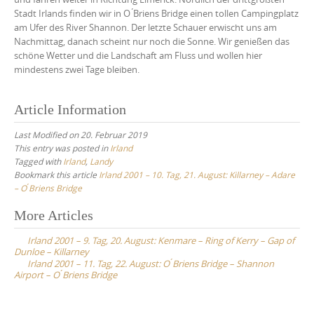
Stadt Irlands finden wir in O ́Briens Bridge einen tollen Campingplatz
am Ufer des River Shannon. Der letzte Schauer erwischt uns am
Nachmittag, danach scheint nur noch die Sonne. Wir genießen das
schöne Wetter und die Landschaft am Fluss und wollen hier
mindestens zwei Tage bleiben.
Article Information
Last Modified on 20. Februar 2019
This entry was posted in
Irland
Tagged with
Irland
,
Landy
Bookmark this article
Irland 2001 – 10. Tag, 21. August: Killarney – Adare
– O ́Briens Bridge
Post
More Articles
navigation
Irland 2001 – 9. Tag, 20. August: Kenmare – Ring of Kerry – Gap of
Dunloe – Killarney
Irland 2001 – 11. Tag, 22. August: O ́Briens Bridge – Shannon
Airport – O ́Briens Bridge