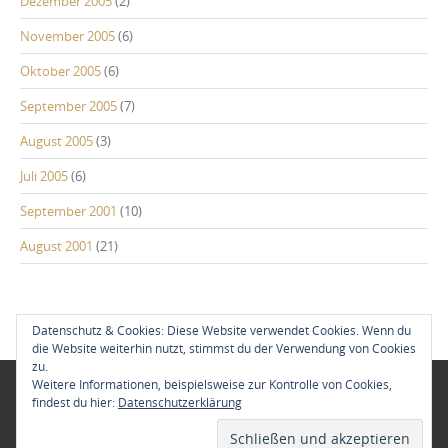
Dezember 2005
(2)
November 2005
(6)
Oktober 2005
(6)
September 2005
(7)
August 2005
(3)
Juli 2005
(6)
September 2001
(10)
August 2001
(21)
Datenschutz & Cookies: Diese Website verwendet Cookies. Wenn du
die Website weiterhin nutzt, stimmst du der Verwendung von Cookies
zu.
Weitere Informationen, beispielsweise zur Kontrolle von Cookies,
Neu im Blog:
findest du hier:
Datenschutzerklärung
Azoren zum Jahreswechsel 2018/19
10. Januar 2019
Lappland – Solberget,
Ostern 2018
30. März 2018
Lissabon Citytrip 2018
24. Februar 2018
Impressum & Datenschutz