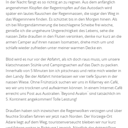
In der Nacht fängt es so richtig an zu regnen. Aus dem anfänglich
angenehmen Klopfen der Regentropfen auf das Autodach wird
später ein lautes Rauschen der Regenmassen, die sogar den Weg in
das Wageninnere finden. Es schüttet bis in den Morgen hinein. Als
ich bei Morgendämmerung die beschlagene Scheibe frei wische,
genieße ich die ungeheure Ungerechtigkeit des Lebens, sehe die
nassen Zelte draußen in den Fluten versinken, denke nur kurz an die
armen Camper auf ihren nassen Isomatten, drehe mich um und
schlafe wieder zufrieden unter meiner warmen Decke ein.
Blöd wird es nur vor der Abfahrt, als ich doch raus muss, um unsere
klatschnassen Stühle und Campingsachen auf das Dach zu packen.
Innerhalb von 5 Minuten bin ich pitschnass und rette mich wieder in
den Landy. Bei der Abfahrt hinterlassen wir vier tiefe Spuren in der
nassen Wiese. Ohne Frühstück suchen wir uns in Killarney ein Café,
wo wir uns trocknen und aufwärmen können. In einem Internet-Café
erreicht uns Post aus Australien. ́Beyond Avalon ́ sind tatsächlich im
5. Kontinent angekommen! Tolle Leistung!
Draußen haben sich inzwischen die Regenwolken verzogen und über
feuchte Straßen fahren wir jetzt nach Norden. Der Vorzeige-Ort
Adare liegt auf dem Weg; touristenverseucht bleiben wir nur kurz
und fahren weiter in Richtung Limerick. Nördlich der drittgrößten