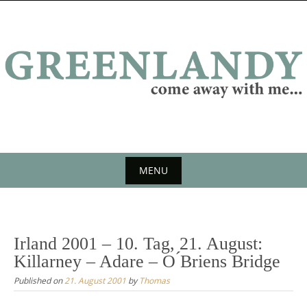
Skip
to
content
MENU
Skip
to
content
Irland 2001 – 10. Tag, 21. August:
Killarney – Adare – O ́Briens Bridge
Published on
21. August 2001
by
Thomas