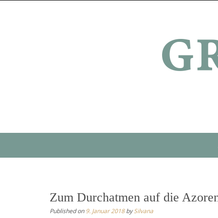
Skip
to
content
Skip
to
content
Zum Durchatmen auf die Azore
Published on
9. Januar 2018
by
Silvana