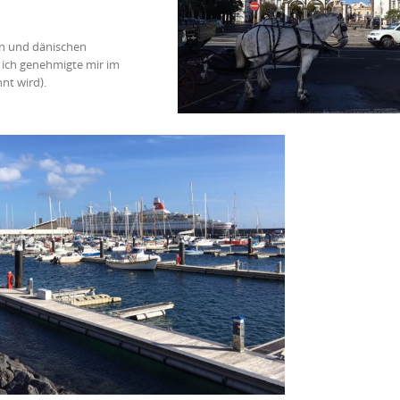
hen und dänischen
d ich genehmigte mir im
nt wird).