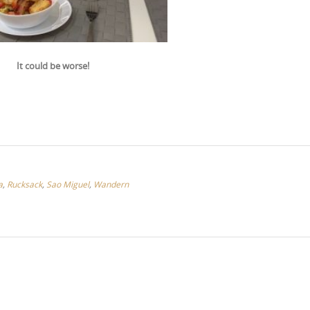
It could be worse!
a
,
Rucksack
,
Sao Miguel
,
Wandern