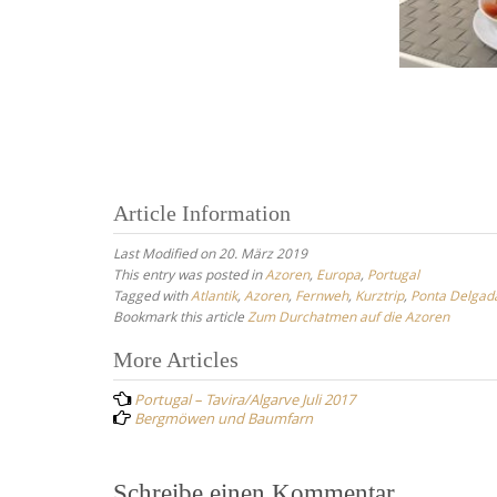
Article Information
Last Modified on 20. März 2019
This entry was posted in
Azoren
,
Europa
,
Portugal
Tagged with
Atlantik
,
Azoren
,
Fernweh
,
Kurztrip
,
Ponta Delgad
Bookmark this article
Zum Durchatmen auf die Azoren
Post
More Articles
navigation
Portugal – Tavira/Algarve Juli 2017
Bergmöwen und Baumfarn
Schreibe einen Kommentar