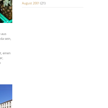
August 2001
(21)
e aus
da sein,
t, einen
ar,
n