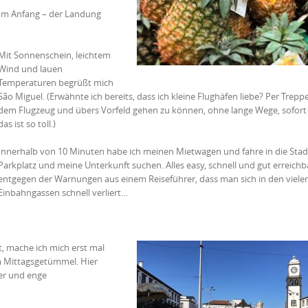
um Anfang – der Landung
Mit Sonnenschein, leichtem
Wind und lauen
Temperaturen begrüßt mich
São Miguel. (Erwähnte ich bereits, dass ich kleine Flughäfen liebe? Per Trepp
dem Flugzeug und übers Vorfeld gehen zu können, ohne lange Wege, sofort 
das ist so toll.)
Innerhalb von 10 Minuten habe ich meinen Mietwagen und fahre in die Stad
Parkplatz und meine Unterkunft suchen. Alles easy, schnell und gut erreichb
entgegen der Warnungen aus einem Reiseführer, dass man sich in den viele
Einbahngassen schnell verliert…
t, mache ich mich erst mal
m Mittagsgetümmel. Hier
ter und enge