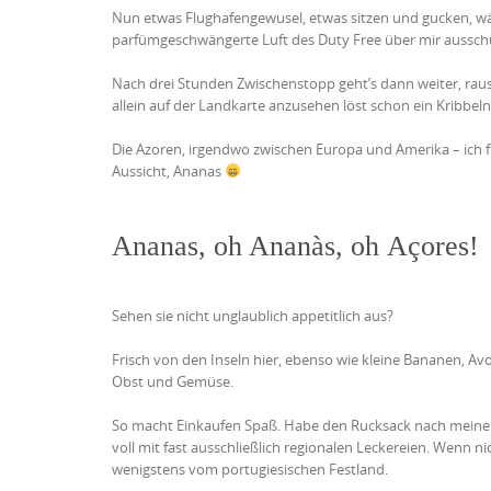
Nun etwas Flughafengewusel, etwas sitzen und gucken, wä
parfümgeschwängerte Luft des Duty Free über mir aussch
Nach drei Stunden Zwischenstopp geht’s dann weiter, raus 
allein auf der Landkarte anzusehen löst schon ein Kribbel
Die Azoren, irgendwo zwischen Europa und Amerika – ich f
Aussicht, Ananas
Ananas, oh Ananàs, oh Açores!
Sehen sie nicht unglaublich appetitlich aus?
Frisch von den Inseln hier, ebenso wie kleine Bananen, Av
Obst und Gemüse.
So macht Einkaufen Spaß. Habe den Rucksack nach meine
voll mit fast ausschließlich regionalen Leckereien. Wenn n
wenigstens vom portugiesischen Festland.