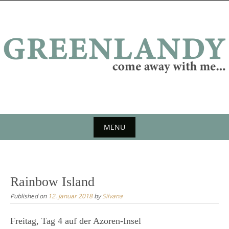
Skip
to
content
MENU
Skip
to
content
Rainbow Island
Published on
12. Januar 2018
by
Silvana
Freitag, Tag 4 auf der Azoren-Insel