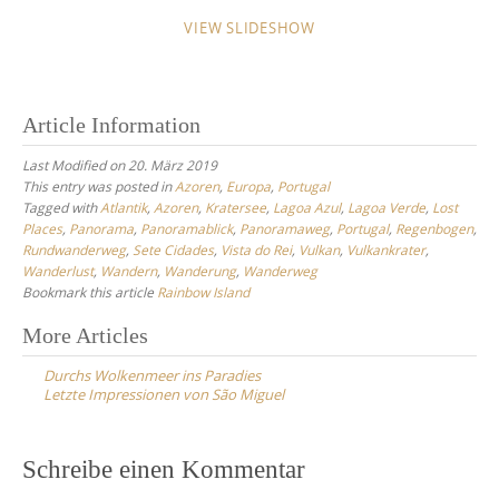
VIEW SLIDESHOW
Article Information
Last Modified on 20. März 2019
This entry was posted in
Azoren
,
Europa
,
Portugal
Tagged with
Atlantik
,
Azoren
,
Kratersee
,
Lagoa Azul
,
Lagoa Verde
,
Lost
Places
,
Panorama
,
Panoramablick
,
Panoramaweg
,
Portugal
,
Regenbogen
,
Rundwanderweg
,
Sete Cidades
,
Vista do Rei
,
Vulkan
,
Vulkankrater
,
Wanderlust
,
Wandern
,
Wanderung
,
Wanderweg
Bookmark this article
Rainbow Island
Post
More Articles
navigation
Durchs Wolkenmeer ins Paradies
Letzte Impressionen von São Miguel
Schreibe einen Kommentar