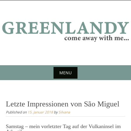
Skip
to
content
MENU
Skip
to
content
Letzte Impressionen von São Miguel
Published on
15. Januar 2018
by
Silvana
Samstag – mein vorletzter Tag auf der Vulkaninsel im