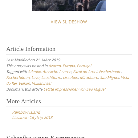
VIEW SLIDESHOW
Article Information
Last Modified on 21. März 2019
This entry was posted in
Azoren
,
Europa
,
Portugal
Tagged with
Atlantik
,
Aussicht
,
Azoren
,
Farol do Arnel
,
Fischerboote
,
Fischerhütten
,
Lava
,
Leuchtturm
,
Lissabon
,
Miradouro
,
Sao Miguel
,
Vista
do Rei
,
Vulkan
,
Vulkaninsel
Bookmark this article
Letzte Impressionen von São Miguel
Post
More Articles
navigation
Rainbow Island
Lissabon Citytrip 2018