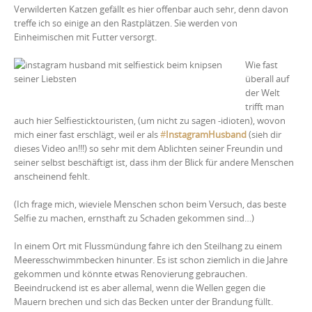
Verwilderten Katzen gefällt es hier offenbar auch sehr, denn davon
treffe ich so einige an den Rastplätzen. Sie werden von
Einheimischen mit Futter versorgt.
Wie fast
überall auf
der Welt
trifft man
auch hier Selfiesticktouristen, (um nicht zu sagen -idioten), wovon
mich einer fast erschlägt, weil er als
#
InstagramHusband
(sieh dir
dieses Video an!!!) so sehr mit dem Ablichten seiner Freundin und
seiner selbst beschäftigt ist, dass ihm der Blick für andere Menschen
anscheinend fehlt.
(Ich frage mich, wieviele Menschen schon beim Versuch, das beste
Selfie zu machen, ernsthaft zu Schaden gekommen sind…)
In einem Ort mit Flussmündung fahre ich den Steilhang zu einem
Meeresschwimmbecken hinunter. Es ist schon ziemlich in die Jahre
gekommen und könnte etwas Renovierung gebrauchen.
Beeindruckend ist es aber allemal, wenn die Wellen gegen die
Mauern brechen und sich das Becken unter der Brandung füllt.