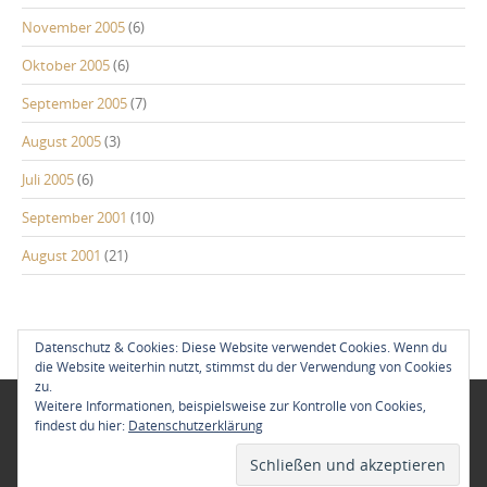
November 2005
(6)
Oktober 2005
(6)
September 2005
(7)
August 2005
(3)
Juli 2005
(6)
September 2001
(10)
August 2001
(21)
Datenschutz & Cookies: Diese Website verwendet Cookies. Wenn du
die Website weiterhin nutzt, stimmst du der Verwendung von Cookies
zu.
Weitere Informationen, beispielsweise zur Kontrolle von Cookies,
Neu im Blog:
findest du hier:
Datenschutzerklärung
Azoren zum Jahreswechsel 2018/19
10. Januar 2019
Lappland – Solberget,
Ostern 2018
30. März 2018
Lissabon Citytrip 2018
24. Februar 2018
Impressum & Datenschutz
Copyright © 2026 Greenlandy. All rights reserved.