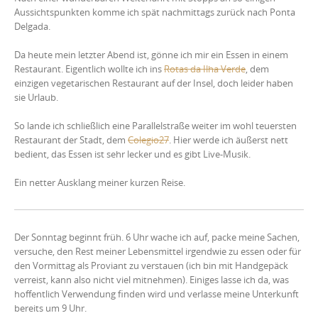
Aussichtspunkten komme ich spät nachmittags zurück nach Ponta
Delgada.
Da heute mein letzter Abend ist, gönne ich mir ein Essen in einem
Restaurant. Eigentlich wollte ich ins
Rotas da Ilha Verde
, dem
einzigen vegetarischen Restaurant auf der Insel, doch leider haben
sie Urlaub.
So lande ich schließlich eine Parallelstraße weiter im wohl teuersten
Restaurant der Stadt, dem
Colegio27
. Hier werde ich äußerst nett
bedient, das Essen ist sehr lecker und es gibt Live-Musik.
Ein netter Ausklang meiner kurzen Reise.
Der Sonntag beginnt früh. 6 Uhr wache ich auf, packe meine Sachen,
versuche, den Rest meiner Lebensmittel irgendwie zu essen oder für
den Vormittag als Proviant zu verstauen (ich bin mit Handgepäck
verreist, kann also nicht viel mitnehmen). Einiges lasse ich da, was
hoffentlich Verwendung finden wird und verlasse meine Unterkunft
bereits um 9 Uhr.