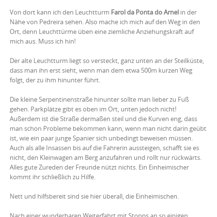
Von dort kann ich den Leuchtturm
Farol da Ponta do Arnel
in der
Nähe von Pedreira sehen. Also mache ich mich auf den Weg in den
Ort, denn Leuchttürme üben eine ziemliche Anziehungskraft auf
mich aus. Muss ich hin!
Der alte Leuchtturm liegt so versteckt, ganz unten an der Steilküste,
dass man ihn erst sieht, wenn man dem etwa 500m kurzen Weg
folgt, der zu ihm hinunter führt.
Die kleine Serpentinenstraße hinunter sollte man lieber zu Fuß
gehen. Parkplätze gibt es oben im Ort, unten jedoch nicht!
Außerdem ist die Straße dermaßen steil und die Kurven eng, dass
man schon Probleme bekommen kann, wenn man nicht darin geübt
ist, wie ein paar junge Spanier sich unbedingt beweisen müssen.
Auch als alle Insassen bis auf die Fahrerin aussteigen, schafft sie es
nicht, den Kleinwagen am Berg anzufahren und rollt nur rückwärts.
Alles gute Zureden der Freunde nützt nichts. Ein Einheimischer
kommt ihr schließlich zu Hilfe.
Nett und hilfsbereit sind sie hier überall, die Einheimischen.
Nach einer wunderbaren Weiterfahrt mit Stopps an so einigen