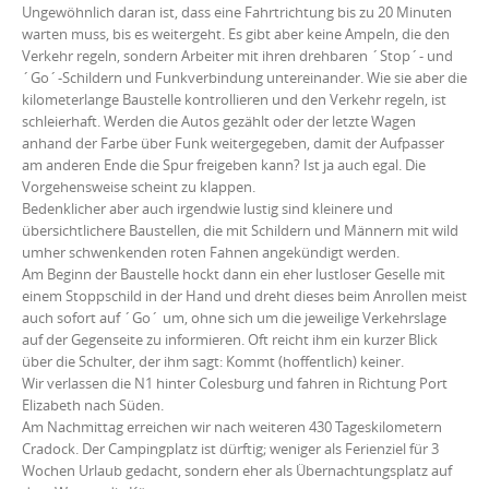
Ungewöhnlich daran ist, dass eine Fahrtrichtung bis zu 20 Minuten
warten muss, bis es weitergeht. Es gibt aber keine Ampeln, die den
Verkehr regeln, sondern Arbeiter mit ihren drehbaren ´Stop´- und
´Go´-Schildern und Funkverbindung untereinander. Wie sie aber die
kilometerlange Baustelle kontrollieren und den Verkehr regeln, ist
schleierhaft. Werden die Autos gezählt oder der letzte Wagen
anhand der Farbe über Funk weitergegeben, damit der Aufpasser
am anderen Ende die Spur freigeben kann? Ist ja auch egal. Die
Vorgehensweise scheint zu klappen.
Bedenklicher aber auch irgendwie lustig sind kleinere und
übersichtlichere Baustellen, die mit Schildern und Männern mit wild
umher schwenkenden roten Fahnen angekündigt werden.
Am Beginn der Baustelle hockt dann ein eher lustloser Geselle mit
einem Stoppschild in der Hand und dreht dieses beim Anrollen meist
auch sofort auf ´Go´ um, ohne sich um die jeweilige Verkehrslage
auf der Gegenseite zu informieren. Oft reicht ihm ein kurzer Blick
über die Schulter, der ihm sagt: Kommt (hoffentlich) keiner.
Wir verlassen die N1 hinter Colesburg und fahren in Richtung Port
Elizabeth nach Süden.
Am Nachmittag erreichen wir nach weiteren 430 Tageskilometern
Cradock. Der Campingplatz ist dürftig; weniger als Ferienziel für 3
Wochen Urlaub gedacht, sondern eher als Übernachtungsplatz auf