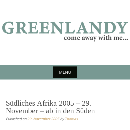
Skip
to
content
MENU
Skip
to
content
Südliches Afrika 2005 – 29.
November – ab in den Süden
Published on
29. November 2005
by
Thomas