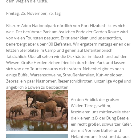
dem Weg an die Küste.
Freitag, 25. November, 75. Tag
Bis zum Addo Nationalpark nördlich von Port Elizabeth ist es nicht
weit. Der berühmte Park am östlichen Ende der Garden Route wird
von vielen Touristen besucht. Er ist eher klein und übersichtlich,
beherbergt aber über 400 Elefanten. Wir ergattern mittags einen der
letzten Stellplätze im Camp und gehen auf Elefantenpirsch.
Tatsächlich: Überall sehen wir die Dickhäuter im Busch und auf den
Wiesen. Große Herden ziehen friedlich durch den Park und lassen
sich von den Touristenautos nicht stören. Nebenbei gibt es noch
einige Büffel, Warzenschweine, Straußenfamilien, Kuh-Antilopen,
Zebras, ein paar Nashörner, Riesenschildkröten, unzählige Vögel und
angeblich 6 Löwen zu beobachten.
An den Anblick der großen
Wilden Tiere gewöhnt,
faszinieren uns mittlerweile eher
die kleinen, z.B. der Dung Beetle,
ein recht großer, schwarzer Käfer,
der mit Vorliebe Büffel- und
Elefantendung frisst und daraus