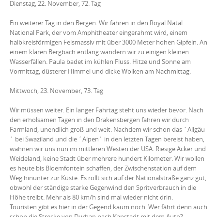
Dienstag, 22. November, 72. Tag
Ein weiterer Tag in den Bergen. Wir fahren in den Royal Natal
National Park, der vom Amphitheater eingerahmt wird, einem
halbkreisförmigen Felsmassiv mit über 3000 Meter hohen Gipfeln. An
einem klaren Bergbach entlang wandern wir zu einigen kleinen
Wasserfällen. Paula badet im kühlen Fluss. Hitze und Sonne am
Vormittag, düsterer Himmel und dicke Wolken am Nachmittag.
Mittwoch, 23. November, 73. Tag
Wir müssen weiter. Ein langer Fahrtag steht uns wieder bevor. Nach
den erholsamen Tagen in den Drakensbergen fahren wir durch
Farmland, unendlich groß und weit. Nachdem wir schon das ´Allgäu
´ bei Swaziland und die ´Alpen´ in den letzten Tagen bereist haben,
wähnen wir uns nun im mittleren Westen der USA. Riesige Äcker und
Weideland, keine Stadt über mehrere hundert Kilometer. Wir wollen
es heute bis Bloemfontein schaffen, der Zwischenstation auf dem
Weg hinunter zur Küste. Es rollt sich auf der Nationalstraße ganz gut,
obwohl der ständige starke Gegenwind den Spritverbrauch in die
Höhe treibt. Mehr als 80 km/h sind mal wieder nicht drin.
Touristen gibt es hier in der Gegend kaum noch. Wer fährt denn auch
schon die Strecke von Durban nach Kapstadt mit dem Auto?