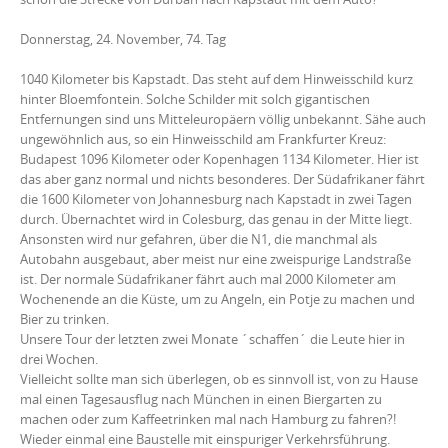
Donnerstag, 24. November, 74. Tag
1040 Kilometer bis Kapstadt. Das steht auf dem Hinweisschild kurz
hinter Bloemfontein. Solche Schilder mit solch gigantischen
Entfernungen sind uns Mitteleuropäern völlig unbekannt. Sähe auch
ungewöhnlich aus, so ein Hinweisschild am Frankfurter Kreuz:
Budapest 1096 Kilometer oder Kopenhagen 1134 Kilometer. Hier ist
das aber ganz normal und nichts besonderes. Der Südafrikaner fährt
die 1600 Kilometer von Johannesburg nach Kapstadt in zwei Tagen
durch. Übernachtet wird in Colesburg, das genau in der Mitte liegt.
Ansonsten wird nur gefahren, über die N1, die manchmal als
Autobahn ausgebaut, aber meist nur eine zweispurige Landstraße
ist. Der normale Südafrikaner fährt auch mal 2000 Kilometer am
Wochenende an die Küste, um zu Angeln, ein Potje zu machen und
Bier zu trinken.
Unsere Tour der letzten zwei Monate ´schaffen´ die Leute hier in
drei Wochen.
Vielleicht sollte man sich überlegen, ob es sinnvoll ist, von zu Hause
mal einen Tagesausflug nach München in einen Biergarten zu
machen oder zum Kaffeetrinken mal nach Hamburg zu fahren?!
Wieder einmal eine Baustelle mit einspuriger Verkehrsführung.