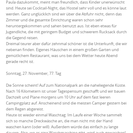
Paula dazukommt, meint man freundlich, dass Kinder unerwünscht
sind. Heute sei Cocktail-Night, das Hostel sehr voll und es könne laut
werden. Ganz unglücklich sind wir über die Abfuhr nicht, denn das
Zimmer und die gesamte Einrichtung waren schon sehr
heruntergekommen und sahen benutzt aus. Ist eben etwas für
Jugendliche, die mit geringem Budget und schwerem Rucksack durch
die Gegend reisen.
Dreimal teurer aber dafür zehnmal schöner ist die Unterkunft, die wir
nebenan finden. Eigenes Häuschen in einem großen Garten und
gemütlichem Restaurant, was uns bei dem Wetter heute Abend
gerade recht ist.
Sonntag, 27. November, 77. Tag
Die Sonne scheint! Auf zum Nationalpark an die naheliegende Küste.
Nach 16 Kilometern ist unser Tagespensum geschafft und wir bauen
Dachzelt und Plane morgens um 10 Uhr auf dem fast leeren
Campingplatz auf. Anscheinend sind die meisten Camper gestern bei
dem Regen abgereist.
Heute ist wieder einmal Waschtag. Im Laufe einer Woche sammelt
sich so manche Dreckwäsche an, die man nicht mit der Hand
waschen kann (oder will). Außerdem würde das einfach zu lange
dauern. Also, wo es eine Waschmaschine gibt, wird auch gewaschen!