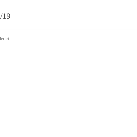
/19
erie)