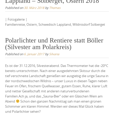
Lappland – Solberget, Ostern 2018
Published on
30. März 2018
by
Thomas
| Fotogalerie |
Familienreise, Ostern, Schwedisch Lappland, Wildnisdorf Solberget
Polarlichter und Rentiere statt Böller
(Silvester am Polarkreis)
Published on
6. Januar 2017
by
Silvana
Es ist der 31.12.2016, Silvesterabend. Das Thermometer hat die -20°C
bereits unterschritten. Nach einer ausgedehnten Skitour durch die
tief verschneite Landschaft genießen wir ausgiebig die urige Sauna in
der nordschwedischen Wildnis – unser Luxus in diesen Tagen neben
Feuer im Ofen, frischem Quellwasser, gutem Essen, Ruhe, klarer Luft
und netter Gesellschaft mit anderen naturverbundenen
Familien.Ach ja, und das „Sauna-Bier“ oder ein Gläschen Wein am
Abend
Schon den ganzen Nachmittag sah man einen grünen
Schimmer am klaren Himmel. Werden wir dieses Mal Glück haben
und Polarlichter sehen?